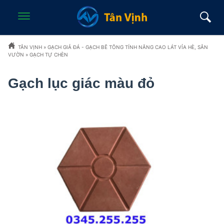
TÂN VỊNH
»
GẠCH GIẢ ĐÁ - GẠCH BÊ TÔNG TÍNH NĂNG CAO LÁT VỈA HÈ, SÂN
VƯỜN
»
GẠCH TỰ CHÈN
Gạch lục giác màu đỏ