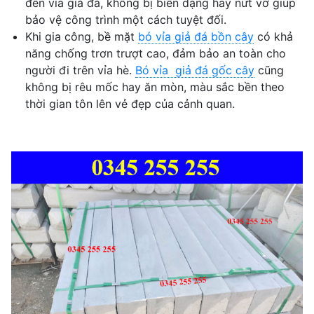
đến vỉa giả đá, không bị biến dạng hay nứt vỡ giúp
bảo vệ công trình một cách tuyệt đối.
Khi gia công, bề mặt
bó vỉa giả đá bồn cây
có khả
năng chống trơn trượt cao, đảm bảo an toàn cho
người đi trên vỉa hè.
Bó vỉa giả đá gốc cây
cũng
không bị rêu mốc hay ăn mòn, màu sắc bền theo
thời gian tôn lên vẻ đẹp của cảnh quan.