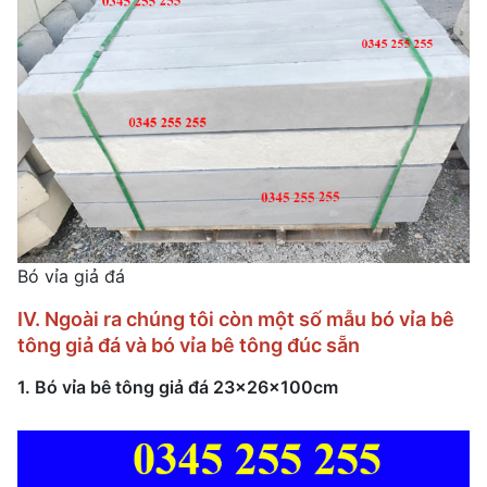
Bó vỉa giả đá
IV. Ngoài ra chúng tôi còn một số mẫu bó vỉa bê
tông giả đá và bó vỉa bê tông đúc sẵn
1. Bó vỉa bê tông giả đá 23x26x100cm