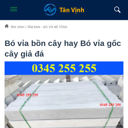
TÂN VỊNH
»
TẤM ĐAN - BÓ VỈA BÊ TÔNG
Bó vỉa bồn cây hay Bó vỉa gốc
cây giả đá