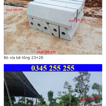
Bó vỉa bê tông 23x26