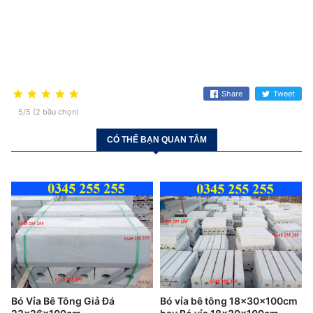
Tag: Bó vỉa bồn cây giả đá, bó vỉa gốc cây, bó vỉa bồn
cây, bó vỉa giả đá gốc cây, bó vỉa giả đá bồn cây, ưu
điểm của bó vỉa bồn cây, địa chỉ mua bó vỉa bồn cây
giả đá, bó vỉa giả đá bồn cây giá rẻ.
Share
Tweet
5/5 (2 bầu chọn)
CÓ THỂ BẠN QUAN TÂM
Bó Vỉa Bê Tông Giả Đá
Bó vỉa bê tông 18x30x100cm